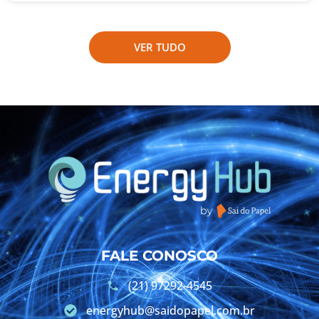
VER TUDO
FALE CONOSCO
(21) 97292-4545
energyhub@saidopapel.com.br