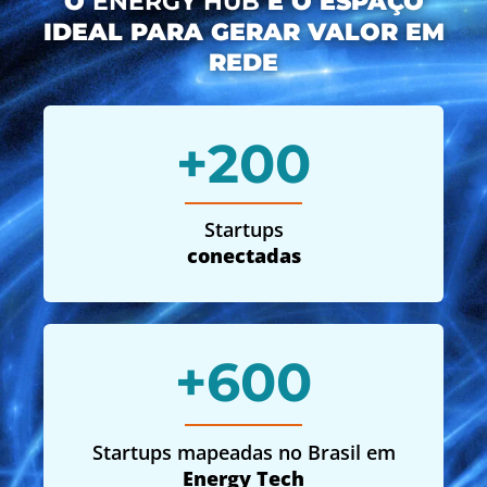
O
ENERGY HUB
É O ESPAÇO
IDEAL PARA GERAR VALOR EM
REDE
+
200
Startups
conectadas
+
600
Startups mapeadas no Brasil em
Energy Tech