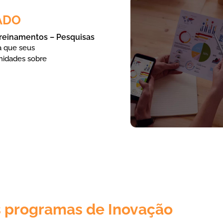
ADO
reinamentos – Pesquisas
a que seus
nidades sobre
 programas de Inovação