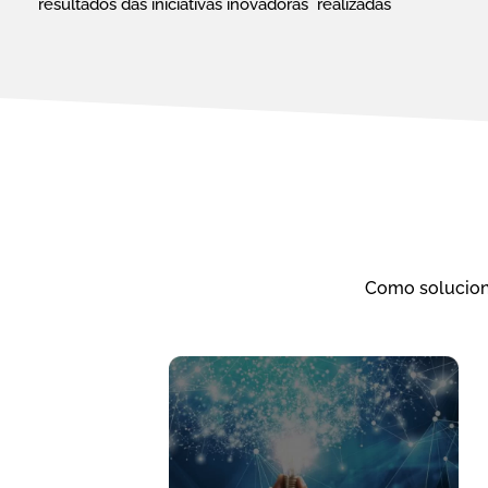
resultados das iniciativas inovadoras 
 realizadas
Como solucion