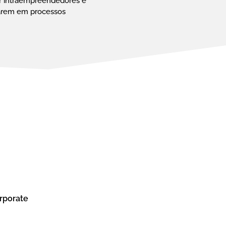
r intraempreendedores e
arem em processos
rporate