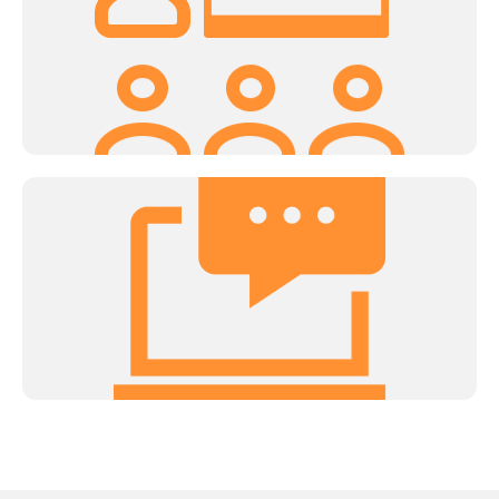
PitchDay
Encontros para apresentações de Pitches para banca
de avaliadores e feedbacks dos negócios.
Talks
Temáticas estratégicas em alta e adaptadas aos diferentes
momentos do ciclo de vida das startups com o objetivo de
conectar a startup com as tendências de mercado.