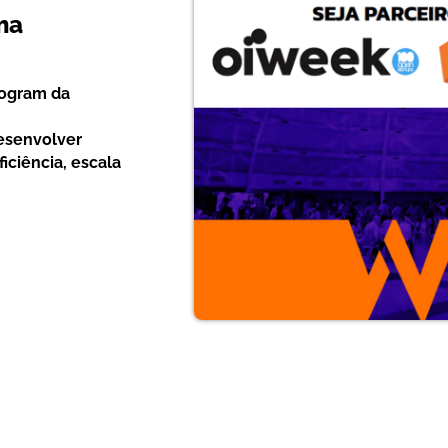
ma
ogram da
esenvolver
ficiência, escala