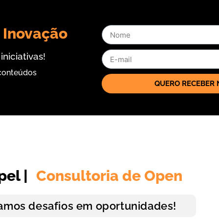
 Inovação
iciativas!
 conteúdos
QUERO RECEBER 
pel |
Consultoria de Open
amos desafios em oportunidades!